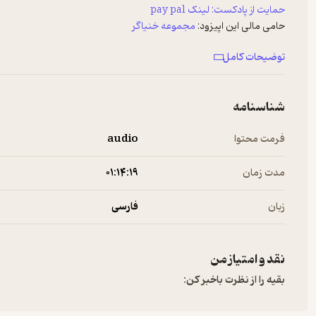
حمایت از پادکست: لینک pay pal
حامی مالی این اپیزود:
مجموعه خنیاگر
توضیحات کامل
لینک خرید کتاب ضرب المسائل
از اینجا:
طنزپردازی را دنبال کنید
شناسنامه
Hosted on A. See
a.com/privacy
for more information.
فرمت محتوا
audio
مدت زمان
۰۱:۱۴:۱۹
زبان
فارسی
نقد و امتیاز من
بقیه را از نظرت باخبر کن: