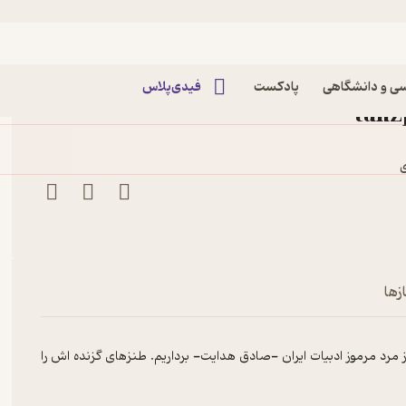
ادق هدایت (طنزافزار دوم) پادکست
ی و دانشگاهی
پادکست
فیدی‌پلاس
زها
ز مرد مرموز ادبیات ایران -صادق هدایت- برداریم. طنزهای گزنده اش را