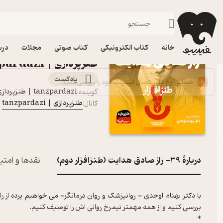
39- راز صادق هدایت (طنزافزار دوم)
فیدیبو
پادکست‌ها
طنزپردازی | tanzpardazi
اپیزود 39- راز ص
خانه
کتاب الکترونیکی
کتاب صوتی
مجلات
درس
طنزپردازی | tanzpardazi
پادکست‌
tanzpardazi | طنزپردازی
گوینده
:
طنزپردازی | tanzpardazi
کانال
:
دربارۀ 39- راز صادق هدایت (طنزافزار دوم)
نقدها و امتیا
با دکتر بهنام اوحدی - روانپزشک و روان درمانگر- می خواهیم پرده از را
بررسی کنیم و از همه مهمتر نیمرخ روانی اش را توصیف کنیم.
*