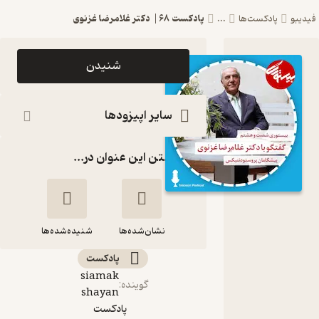
پادکست ۶۸| دکتر غلامرضا غزنوی
فیدیبو
پادکست‌ها
...
اپیزود
شنیدن
پادکست
۶۸| دکتر
سایر اپیزودها
غلامرضا
گذاشتن این عنوان در...
غزنوی
پادکست
دندانپزشکی
نشان‌شده‌ها
بیستوری
شنیده‌شده‌ها
پادکست‌
siamak
پادکست ۶۸| دکتر
گوینده
:
shayan
غلامرضا غزنوی
پادکست