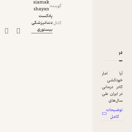
siamak
گوینده
:
shayan
پادکست
دندانپزشکی
کانال
:
بیستوری
دربارۀ پادکست ۶۰| بیستوری پلاس ۲۵| خودکشی کادر درمان
نقدها و امتیازها
آیا امار
خودکشی
کادر درمانی
در ایران طی
سال‌های
اخیر واقعا
توضیحات
افزایش
کامل
یافته یا به
مدد ضریب