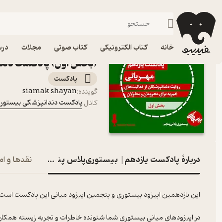
پادکست یازدهم| بیستو
فیدیبو
پادکست‌ها
پادکست دندانپزشکی بیستوری
اپیزود پادکست یازدهم|
خانه
کتاب الکترونیکی
کتاب صوتی
مجلات
درس
(بخش اول) پادکست دند
پادکست‌
siamak shayan
گوینده
:
پادکست دندانپزشکی بیستور
کانال
:
دربارۀ پادکست یازدهم| بیستوری‌پلاس پنجم| مهربانی (ب
نقدها و ام
این یازدهمین اپیزود بیستوری و پنجمین اپیزود میانی این پادکست است که در اسفند ماه
در اپیزودهای میانی بیستوری شما شنونده خاطرات و تجربه زیسته همک