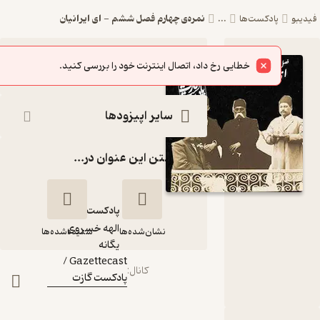
نمره‌ی چهارم فصل ششم - ای ایرانیان
پادکست‌ها
...
اپیزود نمره‌ی
شنیدن
خطایی رخ داد، اتصال اینترنت خود را بررسی کنید.
چهارم فصل
ششم - ای
سایر اپیزودها
ایرانیان
گذاشتن این عنوان در...
Gazettecast
/پادکست گازت
پادکست‌
الهه خسروی
نشان‌شده‌ها
شنیده‌شده‌ها
گوینده
:
یگانه
Gazettecast /
کانال
:
پادکست گازت
نمره‌ی چهارم فصل
ششم - ای ایرانیان