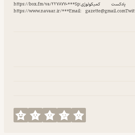
KorzeniowskiJabr - Mohsen Namjoo**آدرس پادکست کمیکولوژی:https://box.fm/va/2278770***Sp
https://www.navaar.ir/***Email: gazette@gmail.comTwit
Hosted on
Rabt
.
See
Rabt.host
for more information.