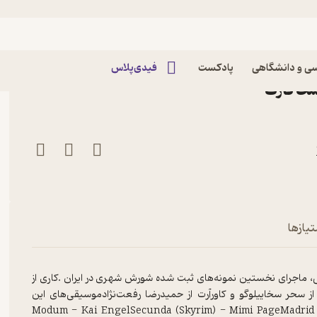
د سر گرسنگی
دهای هفتاد سر گرسنگی
ی و دانشگاهی
پادکست
فیدی‌پلاس
تیازها
، ماجرای نخستین نمونه‌های ثبت شده شورش شهری در ایران .کاری از
 سحر سخاییلوگو و کاورآرت از حمیدرضا رفعت‌نژادموسیقی‌های این
Modum - Kai EngelSecunda (Skyrim) - Mimi PageMadrid - 