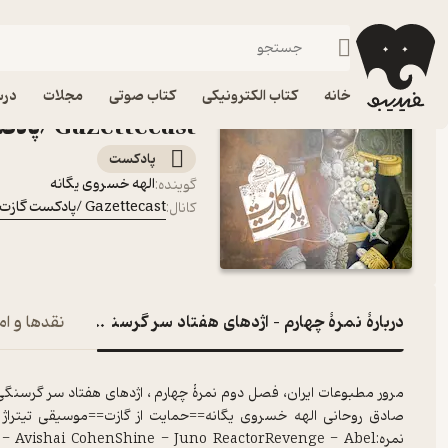
نمرۀ چهارم – اژدهای هفتا
فیدیبو
پادکست‌ها
Gazettecast /پادکست گازت
اپیزود نمرۀ چهارم – اژ
خانه
کتاب الکترونیکی
کتاب صوتی
مجلات
درس
Gazettecast /پادکست گازت
پادکست‌
الهه خسروی یگانه
گوینده
:
Gazettecast /پادکست گازت
کانال
:
دربارۀ نمرۀ چهارم – اژدهای هفتاد سر گرسنگی
نقدها و ام
مرور مطبوعات ایران، فصل دوم نمرۀ چهارم ، اژدهای هفتاد سر گرسنگی
صادق روحانی الهه خسروی یگانه==حمایت از گازت==موسیقی تیتراژ از
نمره:Avishai CohenShine - Juno ReactorRevenge - Abel