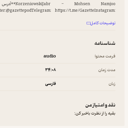
ter:@gazettepodTelegram: https://t.me/GazetteInstagram:
gazette.pod
توضیحات کامل
--------------------------
برای پخش تبلیغات در پادکست‌های فارسی به
ربط‌هاست
مراجعه کنید.
شناسنامه
فرمت محتوا
audio
مدت زمان
۳۴:۰۸
زبان
فارسی
نقد و امتیاز من
بقیه را از نظرت باخبر کن: