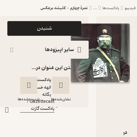
نمرۀ چهارم - کلیشه برعکس
پادکست‌ها
...
اپیزود نمرۀ
شنیدن
چهارم - کلیشه
برعکس
سایر اپیزودها
Gazettecast
گذاشتن این عنوان در...
/پادکست گازت
پادکست‌
الهه خسروی
گوینده
:
یگانه
نشان‌شده‌ها
شنیده‌شده‌ها
Gazettecast /
کانال
:
پادکست گازت
نمرۀ چهارم - کلیشه
برعکس
ربارۀ نمرۀ چهارم - کلیشه برعکس
نقدها و امتیازها