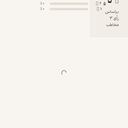
5
0 ٪
2
5
0 ٪
1
براساس
رأی 3
مخاطب