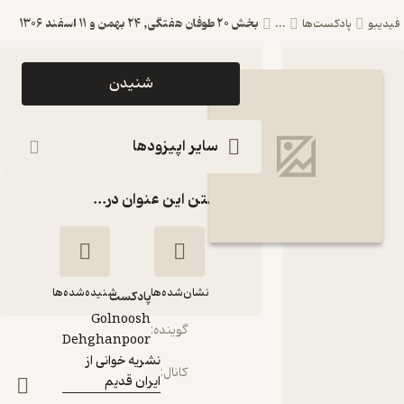
بخش 20 طوفان هفتگی, 24 بهمن و 11 اسفند 1306
پادکست‌ها
...
اپیزود بخش 20
شنیدن
طوفان هفتگی,
24 بهمن و 11
سایر اپیزودها
اسفند 1306
گذاشتن این عنوان در...
پادکست نشریه
خوانی از ایران
قدیم
نشان‌شده‌ها
شنیده‌شده‌ها
پادکست‌
Golnoosh
گوینده
:
Dehghanpoor
بخش 20 طوفان
نشریه خوانی از
هفتگی, 24 بهمن و
کانال
:
ایران قدیم
11 اسفند 1306