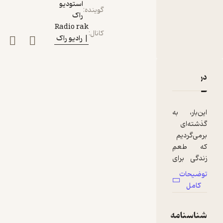
استودیو
گوینده
:
راک
Radio rak
کانال
:
| رادیو راک
دربارۀ رادیو راک | قسمت سه – وقتی که همه‌چیز شیرین شد
نقدها و امتیازها
این‌بار، به
گذشته‌ای
برمی‌گردیم
که طعمِ
زندگی برای
اولین‌بار
توضیحات
عوض شد.
کامل
به لحظه‌ای
که انسان
شناسنامه
تونست