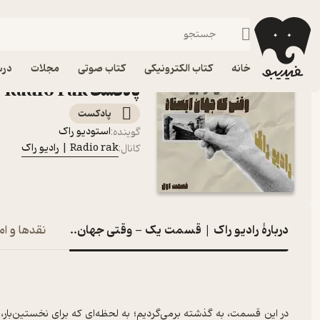
رادیو راک | قسمت یک - وقتی ج
فیدیبو
پادکست‌ها
Radio rak | رادیو راک
اپیزود رادیو راک | قسم
خانه
کتاب الکترونیکی
کتاب صوتی
مجلات
درس
پادکست Radio rak | رادیو راک
پادکست‌
استودیو راک
گوینده
:
Radio rak | رادیو راک
کانال
:
دربارۀ رادیو راک | قسمت یک - وقتی جهان ایستاد
نقدها و ام
در این قسمت، به گذشته برمی‌گردیم؛ به لحظه‌ای که برای نخستین‌بار