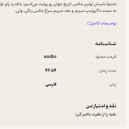
نه‌تنها داستان اولین عکس تاریخ جهان رو روایت می‌کنیم، بلکه رد پای اول
به سمت داگروتیپ میریم و بعد میریم سراغ عکس رنگی، ولی،
این قصه فقط درباره‌ی یک عکس نیست؛ درباره‌ی ایستادن زمان، درباره‌ی خاطر
توضیحات کامل
از امروز با شما سفری رو شروع می‌کنیم که هر بار پنجره‌ای تازه به تاریخ، ه
از شما می‌خوایم شنونده‌ی این ماجرا باشید، با ما همراه بشید و این مسیر 
شناسنامه
فرمت محتوا
audio
#RadioRak #رادیو_راک #زمانی_که_جهان_ایستاد
#اولین_عکس
مدت زمان
۴۶:۵۴
زبان
فارسی
نقد و امتیاز من
بقیه را از نظرت باخبر کن: