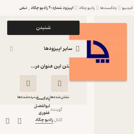
اپیزود شماره ۲۰ رادیو چکاد _ نبض
فیدیبو
پادکست‌ها
رادیو چکاد
اپیزود
شنیدن
اپیزود
شماره ۲۰
سایر اپیزودها
رادیو چکاد
گذاشتن این عنوان در...
_ نبض
پادکست
رادیو چکاد
نشان‌شده‌ها
شنیده‌شده‌ها
پادکست‌
ابوالفضل
گوینده
:
غفوری
اپیزود شماره ۲۰
رادیو چکاد
کانال
:
رادیو چکاد _ نبض