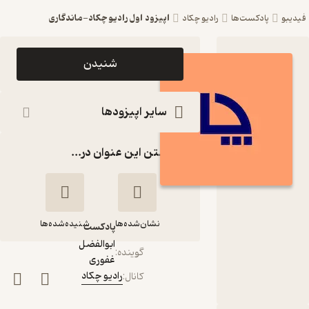
اپیزود اول رادیو چکاد-ماندگاری
فیدیبو
پادکست‌ها
رادیو چکاد
اپیزود
شنیدن
اپیزود اول
رادیو
سایر اپیزودها
چکاد-
گذاشتن این عنوان در...
ماندگاری
پادکست
رادیو چکاد
نشان‌شده‌ها
شنیده‌شده‌ها
پادکست‌
ابوالفضل
گوینده
:
غفوری
اپیزود اول رادیو
رادیو چکاد
کانال
:
چکاد-ماندگاری