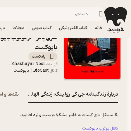
زندگینامه جی کی رولینگ؛ زندگی ا
فیدیبو
پادکست‌ها
BioCast | بایوکست
اپیزود زندگینامه جی کی
خانه
کتاب الکترونیکی
کتاب صوتی
مجلات
درس
بایوکست
پادکست‌
Khashayar Noor
گوینده
:
BioCast | بایوکست
کانال
:
دربارۀ زندگینامه جی کی رولینگ؛ زندگی الهام‌بخش خالق هری
نقدها و ام
💢 مشکل ادای کلمات به خاطر مشکلات ضبط و نرم افزاریه.
کانال یوتوب بایوکست