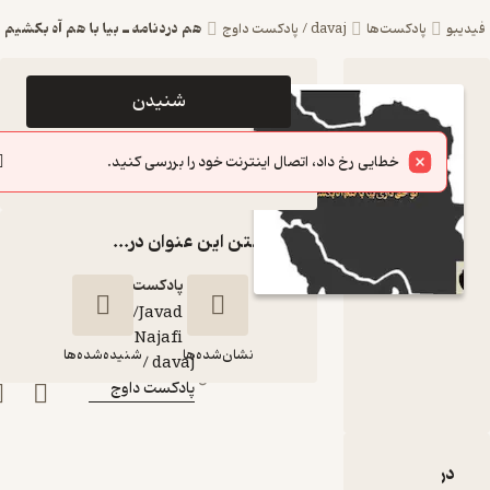
هم دردنامه ـ بیا با هم آه بکشیم
بو
پادکست‌ها
davaj / پادکست داوج
اپیزود هم
شنیدن
دردنامه ـ بیا با
خطایی رخ داد، اتصال اینترنت خود را بررسی کنید.
هم آه بکشیم
سایر اپیزودها
davaj /
گذاشتن این عنوان در...
پادکست داوج
پادکست‌
Amin/Javad
گوینده
:
Najafi
نشان‌شده‌ها
شنیده‌شده‌ها
davaj /
کانال
:
پادکست داوج
هم دردنامه ـ بیا با
هم آه بکشیم
دربارۀ هم دردنامه ـ بیا با هم آه بکشیم
نقدها و امتیازها