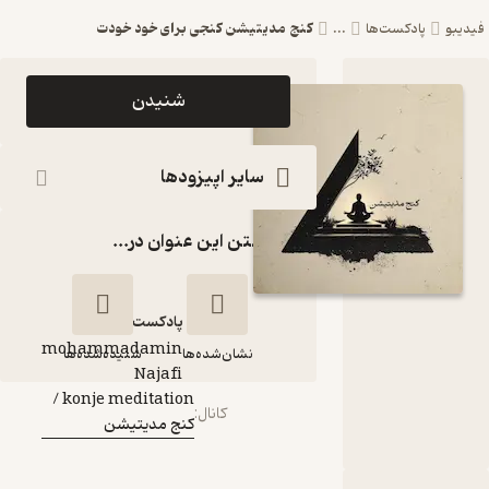
کنج مدیتیشن کنجی برای خود خودت
دکست‌ها
...
اپیزود کنج
شنیدن
مدیتیشن کنجی
برای خود خودت
سایر اپیزودها
پادکست konje
گذاشتن این عنوان در...
meditation /
کنج مدیتیشن
پادکست‌
mohammadamin
نشان‌شده‌ها
شنیده‌شده‌ها
گوینده
:
Najafi
konje meditation /
کانال
:
کنج مدیتیشن
کنج مدیتیشن کنجی
برای خود خودت