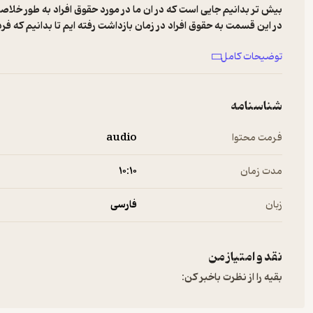
بیش تر بدانیم جایی است که در ان ما در مورد حقوق افراد به طور خلاص
در این قسمت به حقوق افراد در زمان بازداشت رفته ایم تا بدانیم که فر
توضیحات کامل
صفحه اینستاگرام پادکست فیلتر:
/www.instagram.com/filter_pod
شناسنامه
ایمیل:
Filterlawpod@gmail.com
فرمت محتوا
audio
تحلیل و کارشناسی:
مریم سادات موسوی
ww.instagram.com/maryam_sadat_mousavi
مدت زمان
۱۰:۱۰
طراحی لوگو و پوستر
مهدیس تاجیک قعله
زبان
فارسی
ضبط شده در
استودیو لاوینو
https://www.instagram.com/lawweknow
نقد و امتیاز من
بقیه را از نظرت باخبر کن:
موسیقی:
free royalty music
Sweet Loving Arms / That-Funk-Show / Hi Tech Logo