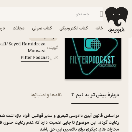
بیش تر بدانیم ۳
فیدیبو
پادکست‌ها
Filter Podcast
اپیزود بیش تر بدانیم ۳ پادکست Filter Podcast
خانه
کتاب الکترونیکی
کتاب صوتی
مجلات
درس
پادکست‌
jafi/ Seyed Hamidreza
گوینده
:
Mousavi
Filter Podcast
کانال
:
دربارۀ بیش تر بدانیم ۳
نقدها و امتیازها
بر اساس قانون آیین دادرسی کیفری و سایر قوانین افراد بازداشت 
رعایت گردد. این موضوع تا جایی اهمیت دارد که عدم رعایت حقوق فرد
مجازات های دیگری برای ناقضین این حق باشد