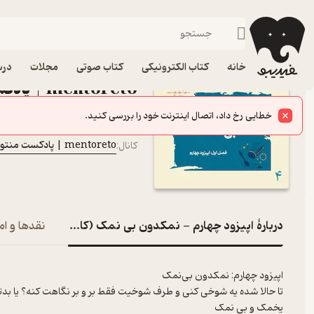
اپیزود چهارم - نمکدون
فیدیبو
پادکست‌ها
mentoreto | پادکست منتورتو
اپیزود اپیزود چهارم - 
خانه
کتاب الکترونیکی
کتاب صوتی
مجلات
درس
mentoreto | پادکست منتورتو
پادکست‌
خطایی رخ داد، اتصال اینترنت خود را بررسی کنید.
AMMADAMIN NAJAFi
گوینده
:
mentoreto | پادکست منتورتو
کانال
:
دربارۀ اپیزود چهارم - نمکدون بی نمک (کارکرد شوخی)
نقدها و ام
اپیزود چهارم: نمکدون بی‌نمک
تا حالا شده یه شوخی کنی و طرف شوخیت فقط بر و بر نگاهت کنه؟ یا بد
یخمک و بی نمک