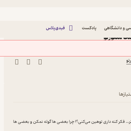
 بی نمک (کارکرد شوخی)
نمکدون بی نمک (کارکرد شوخی)
ی و دانشگاهی
پادکست
فیدی‌پلاس
MOH
تیازها
تر… فکر کنه داری توهین می‌کنی؟! چرا بعضی ها گوله نمکن و بعضی ها