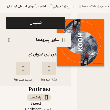
اپیزود چهارم؛ آمادابلام در آغوش ابرهای کومه ای
فیدیبو
پادکست‌ها
...
اپیزود اپیزود
شنیدن
چهارم؛
آمادابلام در
سایر اپیزودها
آغوش
گذاشتن این عنوان در...
ابرهای کومه
ای پادکست
کوه پشت کوه
نشان‌شده‌ها
Kooh
شنیده‌شده‌ها
Podcast
اپیزود چهارم؛
پادکست‌
آمادابلام در آغوش
Saeed
ابرهای کومه ای
Hadipoor
گوینده
: