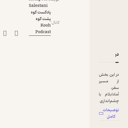
Salestani
پادکست کوه
پشت کوه
کانال
:
Kooh
Podcast
دربارۀ اپیزود چهارم؛ آمادابلام در آغوش ابرهای کومه ای
نقدها و امتیازها
در این بخش
از مسیر
سفر،
آمادابلام با
چشم‌اندازی
بی‌نظیر
توضیحات
به‌عنوان
کامل
عضوی تازه،
اما شگرف،