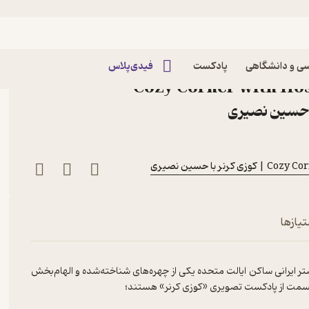
Corner 69: Helli Hendesi | هلی هندسی
اپیزود Corner 69: Helli Hendesi | هلی
ی و دانشگاهی
پادکست
فیدی‌پلاس
ادکست Cozy Corner with Hossein
ر با حسین نصیری
تیازها
 ایرانی ساکن ایالت متحده یکی از چهره‌های شناخته‌شده و الهام‌بخش
قسمت از پادکست تصویری «کوزی کرنر» هستند؛