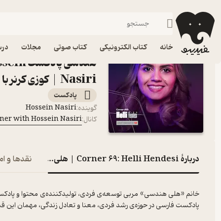
فیدیبو
پادکست‌ها
Cozy Corner with Hossein Nasiri | کوزی کرنر با حسین نصیری
خانه
کتاب الکترونیکی
کتاب صوتی
مجلات
درس
هندسی پ
Nasiri | کوزی کرنر با حسین نصیری
پادکست‌
Hossein Nasiri
گوینده
:
Cozy Corner with Hossein Nasiri | کوزی کرن
کانال
:
دربارۀ Corner 69: Helli Hendesi | هلی هندسی
نقدها و ام
خانم «هلی هندسی» مربی توسعه‌ی فردی، تولیدکننده‌ی محتوا و پادکستر
پادکست فارسی در حوزه‌ی رشد فردی، معنا و تعادل زندگی، مهمان این 