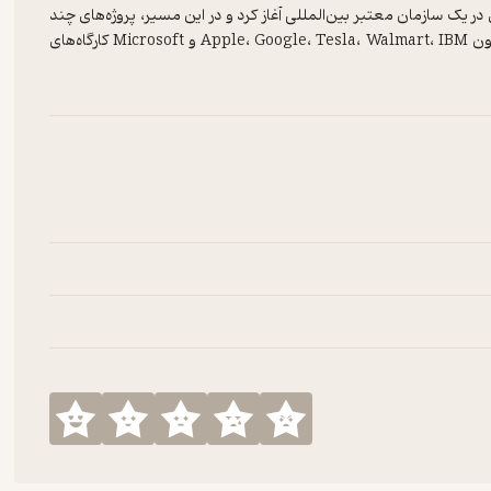
 در یک سازمان معتبر بین‌المللی آغاز کرد و در این مسیر، پروژه‌های چند
میلیون دلاری را مدیریت نمود و برای مدیران ارشد شرکت‌های بزرگی چون Apple، Google، Tesla، Walmart، IBM و Microsoft کارگاه‌های
ش و تجربه‌اش را در قالبی انسانی‌تر و صمیمی‌تر با دیگران به اشتراک
ه‌ای عمیق، صادقانه و کاربردی درباره‌ی رشد، تعادل، سوگ، افسردگی، تغییر و زیستن تبدیل
‌گوید، ابزار می‌دهد، و راهی برای تأمل و اقدام پیشنهاد می‌کند.
با خود همراه کرده و به آن‌ها کمک کرده تا رضایت‌مندی و معنا را در
بینش روان‌شناختی، و صدای گرم و ذهن جست‌وجوگر خود، توانسته یکی از
و کسب‌وکار، همچنین تولید پادکست و نگارش خبرنامه‌های هفتگی، برگزارکننده ایونت‌های آموزشی