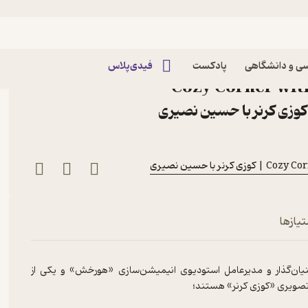
Corner 68: Ashkan Rahgozar | اشکان رهگذر
اپیزود Corner 68: Ashkan Rahgozar |
ی و دانشگاهی
پادکست
فیدی‌پلاس
کان رهگذر پادکست Cozy Corner with
ر با حسین نصیری
تیازها
بنیان‌گذار و مدیرعامل استودیوی انیمیشن‌سازی «هورخش» و یکی از
تصویری «کوزی کرنر» هستند؛