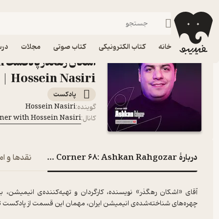
فیدیبو
پادکست‌ها
Cozy Corner with Hossein Nasiri | کوزی کرنر با حسین نصیری
خانه
کتاب الکترونیکی
کتاب صوتی
مجلات
درس
اش
Hossein Nasiri | کوزی کرنر با حسین نصیری
پادکست‌
Hossein Nasiri
گوینده
:
Cozy Corner with Hossein Nasiri | کوزی کرن
کانال
:
دربارۀ Corner 68: Ashkan Rahgozar | اشکان رهگذر
نقدها و ام
آقای «اشکان رهگذر» نویسنده، کارگردان و تهیه‌کننده‌ی انیمیشن، 
چهره‌های شناخته‌شده‌ی انیمیشن ایران، مهمان این قسمت از پادکست 