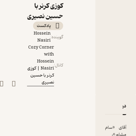
کوزی کرنر با
حسین نصیری
پادکست‌
Hossein
گوینده
:
Nasiri
Cozy Corner
with
Hossein
کانال
:
Nasiri | کوزی
کرنر با حسین
نصیری
دربارۀ Corner 65: Sam Moshaver | سام مشاور
نقدها و امتیازها
آقای «سام
مشاور»،