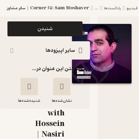
Corner 65: Sam Moshaver | سام مشاور
دیبو
پادکست‌ها
...
اپیزود
شنیدن
Corner
65: Sam
سایر اپیزودها
Moshaver
گذاشتن این عنوان در...
| سام مشاور
پادکست
Cozy
نشان‌شده‌ها
Corner
شنیده‌شده‌ها
with
Corner 65:
Hossein
Sam Moshaver
Nasiri |
| سام مشاور