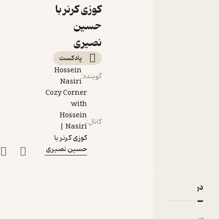
کوزی کرنر با
حسین
نصیری
پادکست‌
Hossein
گوینده
:
Nasiri
Cozy Corner
with
Hossein
کانال
:
Nasiri |
کوزی کرنر با
حسین نصیری
دربارۀ Z-Talk 12: The Beniamin | د بنیامین
نقدها و امتیازها