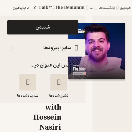
Z-Talk 12: The Beniamin | د بنیامین
دیبو
پادکست‌ها
...
اپیزود Z-
شنیدن
Talk 12:
The
سایر اپیزودها
Beniamin
گذاشتن این عنوان در...
| د بنیامین
پادکست
Cozy
نشان‌شده‌ها
Corner
شنیده‌شده‌ها
with
Z-Talk 12: The
Hossein
Beniamin | د
Nasiri |
بنیامین