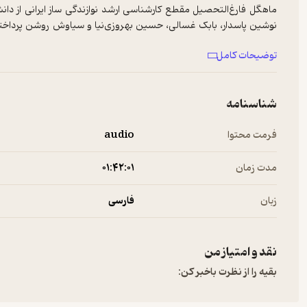
نوشین پاسدار، بابک غسالی، حسین بهروزی‌نیا و سیاوش روشن پرداخته و 
است.
توضیحات کامل
مقتدر در مسیر هنری خود موفق به کسب مقام نخست در سیزدهمین دوره
چهاردهمین دوره‌ی این جشنواره شده و به همراه گروه‌هایی نظیر «ارنواز»
شناسنامه
کشور به اجرای کنسرت پرداخته است.
فرمت محتوا
audio
یکی دیگر از اقدامات فوق‌العاده‌ی مقتدر میزبانی و کارشناسی برنامه‌ی
شناخته‌شده و تاثیرگذار موسیقی به گفتگو می‌نشیند و سعی دارد به وسیله‌
مدت زمان
۰۱:۴۲:۰۱
ماهگل مقتدر با تجربه‌ی کم‌بینایی در کودکی و نابینایی در بزرگسالی، با
پشتکار و انگیزه‌ی بی‌نظیر توانسته است بر این مشکلات فائق آید و به ی
زبان
فارسی
محیطی که در آن کودکان بتوانند موسیقی را به شیوه‌ای جذاب و موثر ت
او بر این باور است که خلاقیت یک فرآیند ذهنی می‌باشد که ارتباطی با د
نقد و امتیاز من
است.
بقیه را از نظرت باخبر کن:
هم‌چنین، ماهگل در کنار فعالیت‌های هنری، به دنبال ارتقای موسیقی و هن