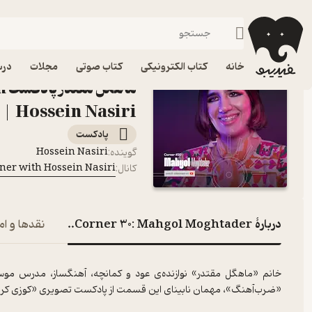
فیدیبو
پادکست‌ها
Cozy Corner with Hossein Nasiri | کوزی کرنر با حسین نصیری
خانه
کتاب الکترونیکی
کتاب صوتی
مجلات
درس
ما
Hossein Nasiri | کوزی کرنر با حسین نصیری
پادکست‌
Hossein Nasiri
گوینده
:
Cozy Corner with Hossein Nasiri | کوزی کرن
کانال
:
دربارۀ Corner 30: Mahgol Moghtader | ماهگل مقتدر
نقدها و ام
خانم «ماهگل مقتدر» نوازنده‌ی عود و کمانچه، آهنگساز، مدرس م
«ضرب‌آهنگ»، مهمان نابینای این قسمت از پادکست تصویری «کوزی کرن