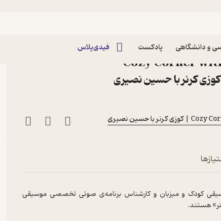
Corner 30: Mahgol Moghtader | ماهگل مقتدر
اپیزود Corner 30: Mahgol Moghtader |
ی و دانشگاهی
پادکست
فیدی‌پلاس
هگل مقتدر پادکست Cozy Corner with
ر با حسین نصیری
تیازها
وسیقی کودک و میزبان و کارشناس برنامه‌ی صوتی تخصصی موسیقی
ر» هستند.