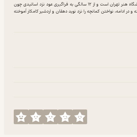
ماهگل فارغ‌التحصیل مقطع کارشناسی ارشد نوازندگی ساز ایرانی از دانشگاه هنر تهران است و از ۱۲ سالگی به فراگیری عود نزد اساتیدی چون
در ادامه، نواختن کمانچه را نزد نوید دهقان و اردشیر کامکار آموخته
‌ی جشنواره‌ی ملی جوان در بخش نوازندگی ساز عود و مقام دوم در
، «قمر»، «ترمه»، «سیمین سپهر» و «کمانچه‌نوازان» در داخل و خارج از
 صوتی‌ای درباره‌ی موسیقی با نام «ضرب‌آهنگ» هست که در آن با چهره‌ی
ی آن موسیقی ایرانی را به گروه تازه‌ای از مخاطبین معرفی کند.
 چالش‌های فراوانی در مسیر یادگیری و فعالیت موسیقی مواجه شده، اما با
ک نوازنده‌ و آهنگساز تبدیل شود و تا جایی پیش برود که با هدف ایجاد
جربه کنند، به عنوان مدرس موسیقی کودک فعالیت کند.
یدن یا ندیدن ندارد و این طرز فکر او را در مسیر هنری‌اش هدایت کرده
ر در جامعه است و به ویژه به آموزش کودکان نابینا علاقه‌مند است و بر