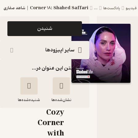
Corner 18: Shahed Saffari | شاهد صفاری
فیدیبو
پادکست‌ها
...
اپیزود
شنیدن
Corner
18:
سایر اپیزودها
Shahed
گذاشتن این عنوان در...
Saffari
| شاهد
صفاری
نشان‌شده‌ها
پادکست
شنیده‌شده‌ها
Cozy
Corner 18:
Corner
Shahed
with
Saffari | شاهد