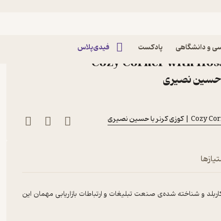
Corner 11: Babak Madandar | بابک معدن‌دار
اپیزود Corner 11: Babak Madandar | بابک
ی و دانشگاهی
پادکست
فیدی‌پلاس
ار پادکست Cozy Corner with Hossein
ر با حسین نصیری
تیازها
اربلد و شناخته شده‌ی صنعت تبلیغات و ارتباطات بازاریابی مهمان این