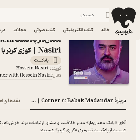
فیدیبو
پادکست‌ها
Cozy Corner with Hossein Nasiri | کوزی کرنر با حسین نصیری
خانه
کتاب الکترونیکی
کتاب صوتی
مجلات
درس
معدن‌د
Nasiri | کوزی کرنر با حسین نصیری
پادکست‌
Hossein Nasiri
گوینده
:
Cozy Corner with Hossein Nasiri | کوزی کرن
کانال
:
دربارۀ Corner 11: Babak Madandar | بابک معدن‌دار
نقدها و ام
آقای «بابک معدن‌دار» مدیر خلاقیت و مشاور ارتباطات برند خوش‌نام، ک
قسمت از پادکست تصویری «کوزی کرنر» هستند؛