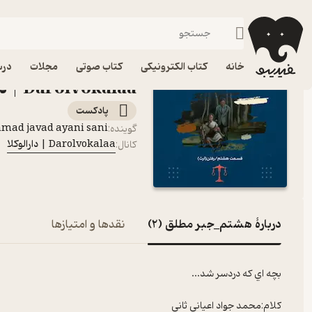
هشتم_جبر مطلق (2)
فیدیبو
پادکست‌ها
Darolvokalaa | دارالوکلا
خانه
کتاب الکترونیکی
کتاب صوتی
مجلات
درس
Darolvokalaa | دارالوکلا
پادکست‌
ad javad ayani sani
گوینده
:
Darolvokalaa | دارالوکلا
کانال
:
دربارۀ هشتم_جبر مطلق (2)
نقدها و امتیازها
بچه اي که دردسر شد...
کلام:
محمد جواد اعياني ثاني