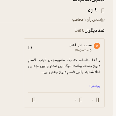
دیگران نقد کردند
1
از 5
براساس رأی 1 مخاطب
نقد دیگران
(1 نقد)
محمد علی آبادی
م
1
۱۴۰۵-۰۳-۰۵
واقعا متاسفم که یک مادرومجبور کردید قسم 
دروغ یادکنه وباعث مرگ اون دختر و اون بچه بی 
گناه شدید ،با این قسم دروغ ،یعنی این...
بیشتر
0
0