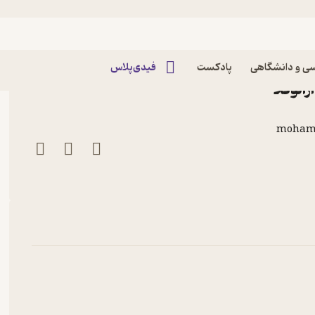
اپیزود هشتم_جبر مطلق (2) پادکست
ی و دانشگاهی
پادکست
فیدی‌پلاس
mohamm