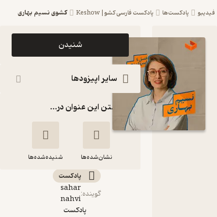
کشوی نسیم بهاری
فیدیبو
پادکست‌ها
پادکست فارسی کشو| Keshow
اپیزود
شنیدن
کشوی
نسیم
سایر اپیزودها
بهاری
گذاشتن این عنوان در...
پادکست
فارسی
کشو|
نشان‌شده‌ها
Keshow
شنیده‌شده‌ها
پادکست‌
sahar
گوینده
:
کشوی نسیم بهاری
nahvi
پادکست