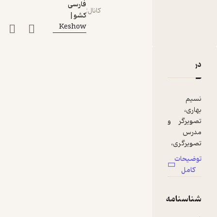
فارسی
کانال
:
کشو|
Keshow
دربارۀ کشوی نسیم بهاری
نقدها و امتیازها
نسیم
بهاری،
تصویرگر و
مدرس
تصویرگری،
یکی از
توضیحات
رنگارنگ‌تری
کامل
ن کشوها رو
داشت.
شناسنامه
نسیم بهاری