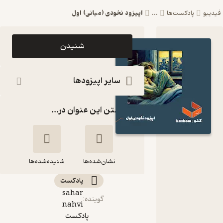
اپیزود نخودی (میانی) اول
فیدیبو
پادکست‌ها
...
اپیزود
شنیدن
اپیزود
نخودی
سایر اپیزودها
(میانی) اول
گذاشتن این عنوان در...
پادکست
فارسی
کشو|
نشان‌شده‌ها
Keshow
شنیده‌شده‌ها
پادکست‌
sahar
اپیزود نخودی
گوینده
:
nahvi
(میانی) اول
پادکست