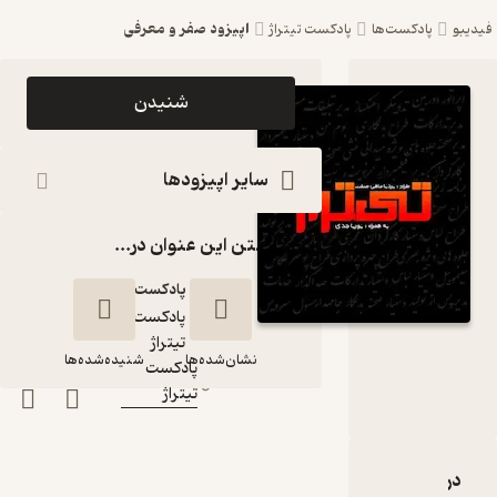
اپیزود صفر و معرفی
فیدیبو
پادکست‌ها
پادکست تیتراژ
اپیزود
شنیدن
اپیزود صفر
و معرفی
سایر اپیزودها
پادکست
گذاشتن این عنوان در...
تیتراژ
پادکست‌
پادکست
گوینده
:
تیتراژ
نشان‌شده‌ها
شنیده‌شده‌ها
پادکست
کانال
:
تیتراژ
اپیزود صفر و معرفی
دربارۀ اپیزود صفر و معرفی
نقدها و امتیازها