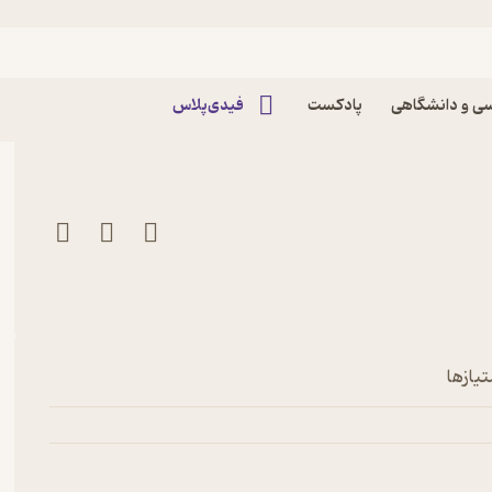
ستا فروردین
و کانسپت آرتیست : اوستا
ی و دانشگاهی
پادکست
فیدی‌پلاس
تیازها