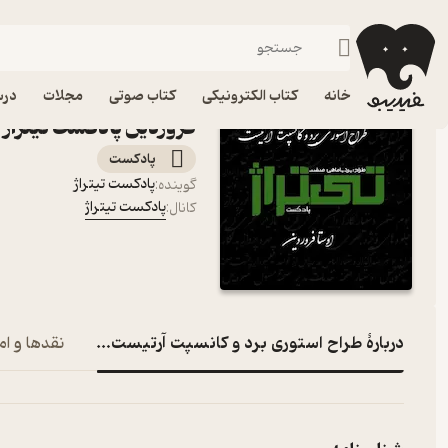
طراح استوری برد و کانسپت آرتیست : او
فیدیبو
پادکست‌ها
پادکست تیتراژ
اپیزود طراح استوری برد 
خانه
کتاب الکترونیکی
کتاب صوتی
مجلات
درس
فروردین پادکست تیتراژ
پادکست‌
پادکست تیتراژ
گوینده
:
پادکست تیتراژ
کانال
:
دربارۀ طراح استوری برد و کانسپت آرتیست : اوستا فروردین
نقدها و ام