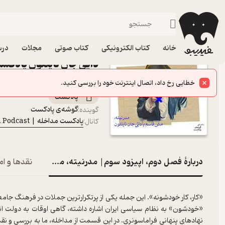
فصل دوم، اپی
فیدیبو
پادکست‌ها
پادکست مداخله | Modakheleh Podcast
اپیزود فصل دوم، اپیزود
خانه
کتاب الکترونیکی
کتاب صوتی
مجلات
درس
Podcast
خطایی رخ داد، اتصال اینترنت خود را بررسی کنید.
پادکست‌
گوشه‌ی پادکست
گوینده
:
پادکست مداخله | Modakheleh Podcast
کانال
:
دربارۀ فصل دوم، اپیزود سوم| مدرنیته، مش قاسم یا دایی‌ج
نقدها و ام
«کار، کار خودشونه». این جمله یکی از پرتکرارترین جملات در فرهنگ جامع
«خودشون» به نظام سیاسی ایران اشاره داشته، گاهی اوقات به دولت انگ
نهادهای پنهانی فراماسونری. در این قسمت از مداخله، ما به بررسی و نق