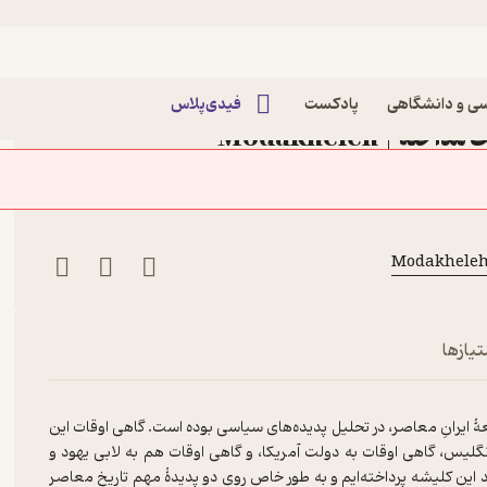
زود سوم| مدرنیته، مش قاسم یا دایی‌جان ناپلئون
 سوم| مدرنیته، مش قاسم یا
ی و دانشگاهی
پادکست
فیدی‌پلاس
دایی‌جان ناپلئون پادکست مداخله | Modakheleh
ان ناپلئون
تیازها
ۀ ایرانِ معاصر، در تحلیل پدیده‌های سیاسی بوده است. گاهی اوقات این
لیس، گاهی اوقات به دولت آمریکا، و گاهی اوقات هم به لابی یهود و
د این کلیشه پرداخته‌ایم و به طور خاص روی دو پدیدۀ مهم تاریخ معاصر