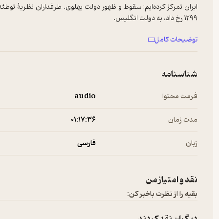
ایران تمرکز کرده‌ایم: سقوط و ظهور دولت پهلوی. طرفداران نظریۀ توطئه
۱۲۹۹ رخ داد، به دولت انگلیس.
توضیحات کامل
ـــــــــــــــــــــــــــ
لینک تهیه‌ی کتاب‌های «نشر چرخ»
شناسنامه
فرمت محتوا
audio
https://www.cheshmeh.ir
مدت زمان
۰۱:۱۷:۳۶
ـــــــــــــــــــــــــ
زبان
فارسی
نقد و امتیاز من
بقیه را از نظرت باخبر کن:
نویسنده و راوی: سالار خوش‌خو و علی سلطان‌زاده