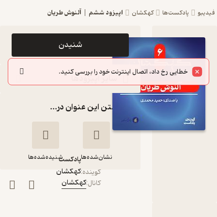
اپیزود ششم | آلنوش طریان
فیدیبو
پادکست‌ها
کهکشان
اپیزود
شنیدن
اپیزود
خطایی رخ داد، اتصال اینترنت خود را بررسی کنید.
ششم |
سایر اپیزودها
آلنوش
گذاشتن این عنوان در...
طریان
پادکست
کهکشان
نشان‌شده‌ها
شنیده‌شده‌ها
پادکست‌
کهکشان
گوینده
:
کهکشان
کانال
:
اپیزود ششم |
آلنوش طریان