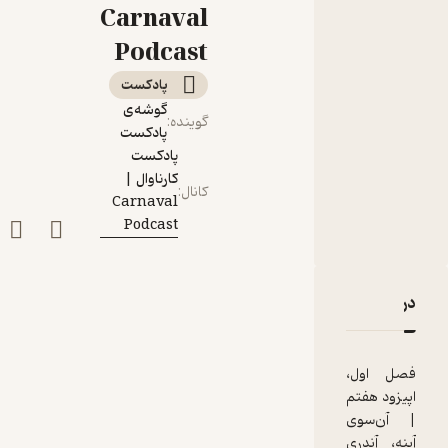
«آینه» و فیلم‌های
Carnaval
دیگر
Podcast
پادکست‌
گوشه‌ی
گوینده
:
پادکست
پادکست
کارناوال |
کانال
:
Carnaval
Podcast
دربارۀ فصل اول، اپیزود هفتم | آن‌سوی آینه، آندری تارکوفسکی
نقدها و امتیازها
فصل اول،
اپیزود هفتم
| آن‌سوی
آینه، آندری