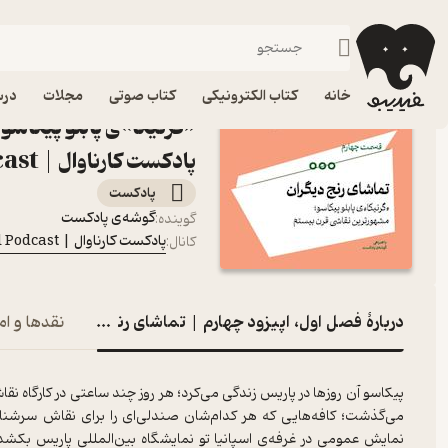
فصل اول، اپیزود چهارم | تماشای رنج
فیدیبو
پادکست‌ها
پادکست کارناوال | Carnaval Podcast
اپیزود فصل اول، اپیزود 
خانه
کتاب الکترونیکی
کتاب صوتی
مجلات
درس
«گرنیکا»ی پابلو پیکاس
پادکست کارناوال | Carnaval Podcast
پادکست‌
گوشه‌ی پادکست
گوینده
:
پادکست کارناوال | Carnaval Podcast
کانال
:
دربارۀ فصل اول، اپیزود چهارم | تماشای رنج دیگران «گرنیکا»ی پابلو پیکاسو؛ مشهورترین نقاشی قرن بیستم
نقدها و ام
پیکاسو آن روزها در پاریس زندگی می‌کرد؛ هر روز چند ساعتی در کارگاه 
می‌گذشت؛ کافه‌هایی که هر کدام‌شان صندلی‌ای را برای نقاش سرشناس ا
نمایش عمومی در غرفه‌ی اسپانیا تو نمایشگاه بین‌المللی پاریس بکشد هی