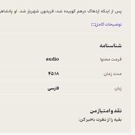
پس از اینکه ازدهاک درهم کوبیده شد، فریدون شهریار شد. او پادشاهی 
دامداری و کشاورزی را رواج و‌ گسترش دهد.
توضیحات کامل
برای پیشنهادها و تبلیغات در پادکست فارسی با ما در ارتباط باشید:
info@Newsha.com
See
omnystudio.com/listener
for privacy information.
شناسنامه
فرمت محتوا
audio
مدت زمان
۴۵:۱۸
زبان
فارسی
نقد و امتیاز من
بقیه را از نظرت باخبر کن: