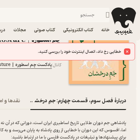
فصل سوم، قسمت چهارم: جم
فیدیبو
پادکست‌ها
پادکست چم‌ اسطوره | Chamosture
اپیزود فصل سوم، قسمت
خانه
کتاب الکترونیکی
کتاب صوتی
مجلات
درس
چم‌ اسطوره | Chamosture
پادکست‌
خطایی رخ داد، اتصال اینترنت خود را بررسی کنید.
گوشه‌ی پادکست
گوینده
:
پادکست چم‌ اسطوره | Chamosture
کانال
:
دربارۀ فصل سوم، قسمت چهارم: جمِ درخشان
نقدها و ام
پادشاهی جم دوران طلایی تاریخ اساطیری ایران است، دورانی که در آن نه س
اما، افسوس که این دوران با خطایی از روی پادشاه به پایان می‌رسد و به ک
برای پیشنهادها و تبلیغات در پادکست فارسی با ما در ارتباط باشید: