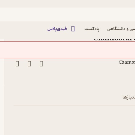
 زیناوند
سوم: تهمورسِ زیناوند
ی و دانشگاهی
پادکست
فیدی‌پلاس
تیازها