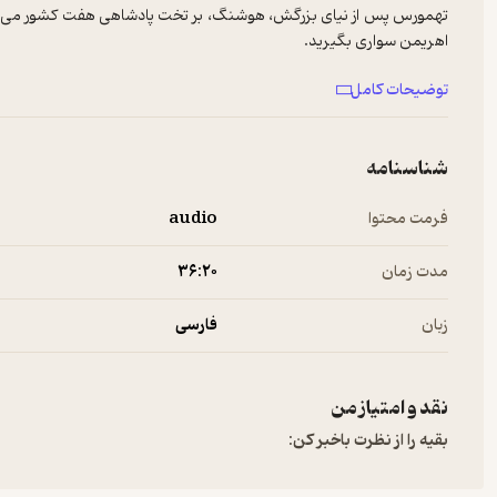
تهمورس پس از نیای بزرگش، هوشنگ، بر تخت پادشاهی هفت کشور می‌نشیند. ا
اهریمن سواری بگیرید.
تهمورس سوار بر اهریمن می‌شود و گرداگرد گیتی را می‌گردد.
توضیحات کامل
برای پیشنهادها و تبلیغات در پادکست فارسی با ما در ارتباط باشید:
info@Newsha.com
See
omnystudio.com/listener
for privacy information.
شناسنامه
فرمت محتوا
audio
مدت زمان
۳۶:۲۰
زبان
فارسی
نقد و امتیاز من
بقیه را از نظرت باخبر کن: