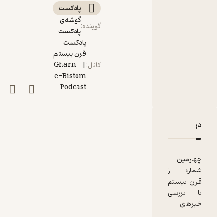
پادکست‌
گوشه‌ی
گوینده
:
پادکست
پادکست
قرن بیستم
| Gharn-
کانال
:
e-Bistom
Podcast
دربارۀ فصل اول، اپیزود چهارم | اپرت‌ها
نقدها و امتیازها
چهارمین
شماره از
قرن بیستم
با بررسی
خبرهای
فرهنگی و