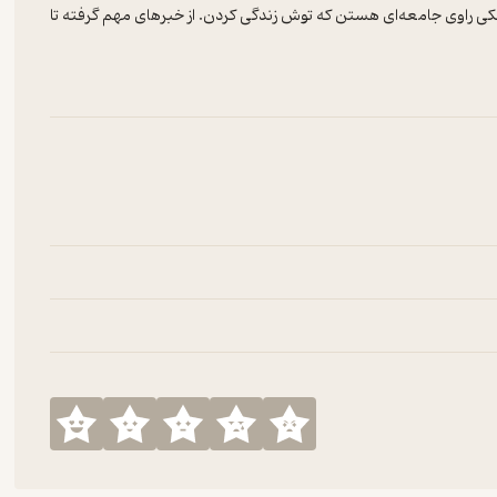
 راوی جامعه‌ای هستن که توش زندگی کردن. از خبرهای مهم گرفته تا
—-------------------------------لینک تهیه‌ی کتاب‌های نشر چرخ:https://www.cheshmeh.ir—---------------------
عود طیبیتهیه‌کننده: گوشه‌ی پادکست