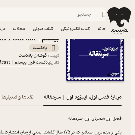
فصل
فیدیبو
پادکست‌ها
پادکست قرن بیستم | Gharn-e-Bistom Podcast
اپیزود فصل اول، اپیزود
خانه
کتاب الکترونیکی
کتاب صوتی
مجلات
درس
بیستم | Gharn-e-Bistom Podcast
پادکست‌
گوشه‌ی پادکست
گوینده
:
پادکست قرن بیستم | Gharn-e-Bistom Podcast
کانال
:
دربارۀ فصل اول، اپیزود اول | سرمقاله
نقدها و امتیازها
فصل اول شماره‌ی اول، سرمقاله
یکی از مهم‌ترین اسنادی که در 175 سال گذشته یع