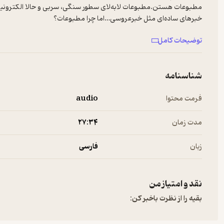
مطبوعات هستن.مطبوعات لابه‌لای سطور سنگی، سربی و حالا الکترونیکی
خبرهای ساده‌ای مثل خبرعروسی…اما چرا مطبوعات؟
توضیحات کامل
---------
شناسنامه
نویسنده و راوی: فرزانه ابراهیم‌زادهصدابرداری، میکس و مسترینگ: مس
فرمت محتوا
audio
اینستاگرام قرن بیستم:https://instagram.com/gharnbistom.pod
تلگرام:https://t.me/gharnbistompod Hosted on A. See
for more information.
a.com/privacy
مدت زمان
۲۷:۳۴
برای پیشنهادها و تبلیغات در پادکست فارسی با ما در ارتباط باشید:
info@Newsha.com
زبان
فارسی
See
omnystudio.com/listener
for privacy information.
نقد و امتیاز من
بقیه را از نظرت باخبر کن: