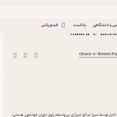
 اول، اپیزود اول | سرمقاله
 اول | سرمقاله پادکست قرن
ی و دانشگاهی
پادکست
فیدی‌پلاس
نی از زمان انتشار کاغذ اخبار توسط میرزا صالح شیرازی بی‌واسطه راوی دوران خودشون هستن،