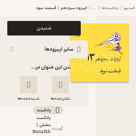
اپیزود سیزدهم | قسمت نبود
فیدیبو
پادکست‌ها
...
اپیزود
شنیدن
اپیزود
سیزدهم |
سایر اپیزودها
قسمت نبود
گذاشتن این عنوان در...
پادکست
بنفش |
Banafsh
نشان‌شده‌ها
Podcast
شنیده‌شده‌ها
پادکست‌
پادکست
اپیزود سیزدهم |
بنفش |
قسمت نبود
گوینده
:
Banafsh