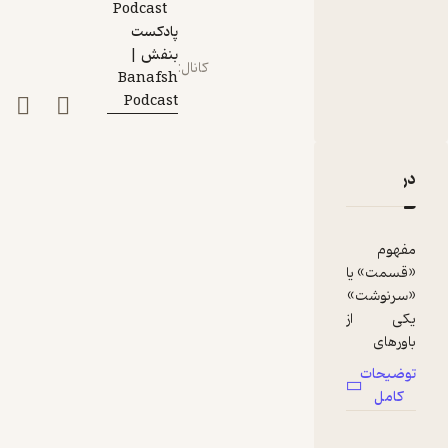
Podcast
پادکست
بنفش |
کانال
:
Banafsh
Podcast
دربارۀ اپیزود سیزدهم | قسمت نبود
نقدها و امتیازها
مفهوم
«قسمت» یا
«سرنوشت»
یکی از
باورهای
ریشه‌دار در
توضیحات
فرهنگ
کامل
ماست که به
نوعی تلاشی