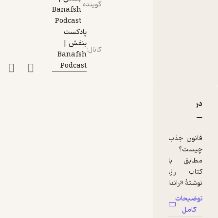
گوینده
:
Banafsh
Podcast
پادکست
بنفش |
کانال
:
Banafsh
Podcast
دربارۀ اپیزود نهم | «راز»، درباره‌ی قانون جذب
نقدها و امتیازها
قانون جذب
چیست؟
مطابق با
کتاب راز،
نوشتۀ «راندا
برن» افکار
توضیحات
ما سرمنشاء
کامل
اتفاقاتی