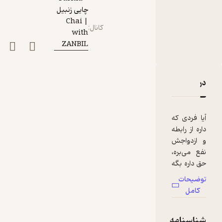
چایی زنبیل
| Chai
کانال
:
with
ZANBIL
دربارۀ یک و نیم | حریم شخصی سلبریتی‌ها
نقدها و امتیازها
آیا فردی که
داره از رابطه
و ازدواجش
نفع می‌بره،
حق داره بگه
به حریم
توضیحات
شخصی من
کامل
احترام
بذارید؟
شناسنامه
توی