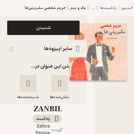
یک و نیم | حریم شخصی سلبریتی‌ها
فیدیبو
پادکست‌ها
...
اپیزود یک و
شنیدن
نیم | حریم
شخصی
سایر اپیزودها
سلبریتی‌ها
گذاشتن این عنوان در...
پادکست
چایی زنبیل
| Chai
نشان‌شده‌ها
with
شنیده‌شده‌ها
ZANBIL
یک و نیم | حریم
پادکست‌
شخصی سلبریتی‌ها
Zahra
گوینده
:
Farnia