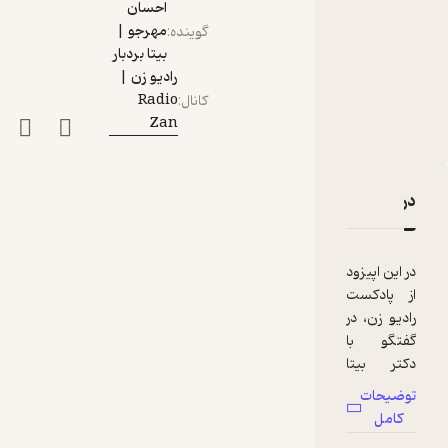
احسان
مهرجو |
گوینده
:
بیتا بردبار
رادیو زن |
Radio
کانال
:
Zan
دربارۀ سقف شیشه‌ای، موانع پنهان پیشرفت زنان
نقدها و امتیازها
در این اپیزود
از پادکست
رادیو زن، در
گفتگو با
دکتر بیتا
مدنی
توضیحات
(جامعه‌شنا
کامل
س) به