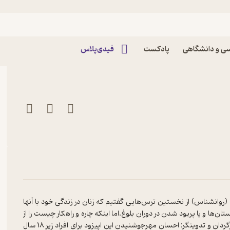
زنان پادکست رادیو زن |
ی و دانشگاهی
پادکست
فیدی‌پلاس
(روانشناس) از نخستین ترس‌هایی گفتیم که زنان در زندگی خود با آنها
‌ها و یا پریود شدن در دوران بلوغ.اما اینکه چاره و راهکار چیست را از
زبان دکتر جهانبخش بشنوید.تهیه‌کننده و میزبان: دکتر بیتا بردبار آذریکارگردان و تدوینگر: احسان مهرجوشنیدن این اپیزود برای افراد زیر 18 سال