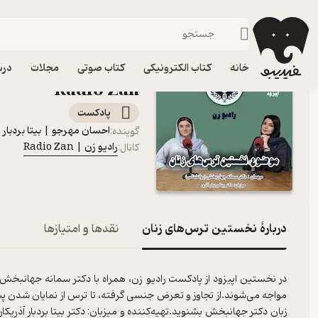
نخستین ترس‌های زنان
فیدیبو
پادکست‌ها
رادیو زن | Radio Zan
اپیزود نخستین ترس‌های 
خانه
کتاب الکترونیکی
کتاب صوتی
مجلات
درس
Radio Zan
پادکست‌
احسان مهرجو | بیتا بردبار
گوینده
:
رادیو زن | Radio Zan
کانال
:
دربارۀ نخستین ترس‌های زنان
نقدها و امتیازها
در نخستین اپیزود از پادکست رادیو زن، همراه با دکتر سمانه جهانبخش 
مواجه می‌شوند.از تجاوز و تعرض جنسی گرفته، تا ترس از نمایان شدن پستان