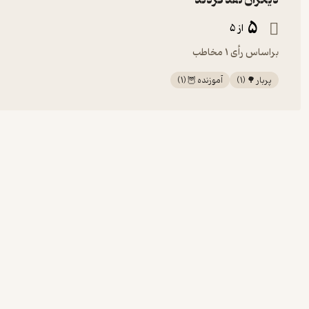
دیگران نقد کردند
5
از 5
براساس رأی 1 مخاطب
پربار 🌳
(
1
)
آموزنده 🦉
(
1
)