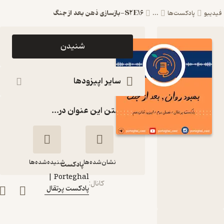
S2E16-بازسازی ذهن بعد از جنگ
دیبو
پادکست‌ها
...
اپیزود
شنیدن
S2E16-
بازسازی ذهن
سایر اپیزودها
بعد از جنگ
گذاشتن این عنوان در...
Porteghal
| پادکست
پرتقال
نشان‌شده‌ها
شنیده‌شده‌ها
پادکست‌
Porteghal |
کانال
:
پادکست پرتقال
S2E16-بازسازی
ذهن بعد از جنگ