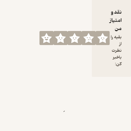
فقط جنبه
نمایشی
نقد و
دارد؟
امتیاز
در این
من
قسمت
میزبان دکتر
بقیه را
علی گل‌زاده،
از
مدیر عامل
نظرت
مجموعه داتا
باخبر
بودیم ‌و
کن:
درباره نقش
هوش
مصنوعی در
صنایع
مالی،
فین‌تک و
بانکداری
گفتگو
کردیم.