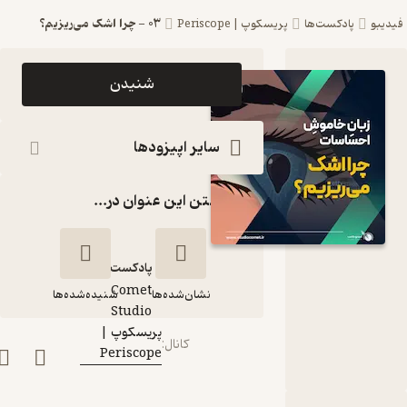
03 - چرا اشک می‌ریزیم؟
دیبو
پادکست‌ها
پریسکوپ | Periscope
اپیزود 03 -
شنیدن
چرا اشک
می‌ریزیم؟
سایر اپیزودها
پادکست
گذاشتن این عنوان در...
پریسکوپ |
Periscope
پادکست‌
Comet
نشان‌شده‌ها
شنیده‌شده‌ها
گوینده
:
Studio
پریسکوپ |
کانال
:
Periscope
03 - چرا اشک
می‌ریزیم؟