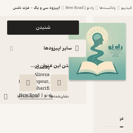
اپیزود سی و یک - عزت نفس
پادکست‌ها
راه نو | New Road
اپیزود اپیزود سی
شنیدن
و یک - عزت نفس
پادکست راه نو |
سایر اپیزودها
New Road
گذاشتن این عنوان در...
پادکست‌
Alireza
Dehghanpour,
گوینده
:
Zahra Sharifi
راه نو | New Road
کانال
:
نشان‌شده‌ها
شنیده‌شده‌ها
اپیزود سی و یک -
بارۀ اپیزود سی و یک - عزت نفس
نقدها و امتیازها
عزت نفس