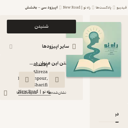
اپیزود سی - بخشش
پادکست‌ها
راه نو | New Road
اپیزود اپیزود سی
شنیدن
- بخشش
پادکست راه نو |
سایر اپیزودها
New Road
گذاشتن این عنوان در...
پادکست‌
Alireza
Dehghanpour,
گوینده
:
Zahra Sharifi
راه نو | New Road
کانال
:
نشان‌شده‌ها
شنیده‌شده‌ها
بارۀ اپیزود سی - بخشش
نقدها و امتیازها
اپیزود سی - بخشش